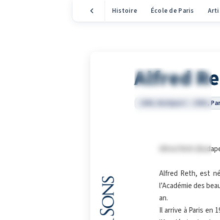
Histoire
École de Paris
Arti
Alfred R
1884, Budapest – 1966, Par
Alfred Reth (Budape
Alfred Reth, est n
l’Académie des beau
an.
Il arrive à Paris en