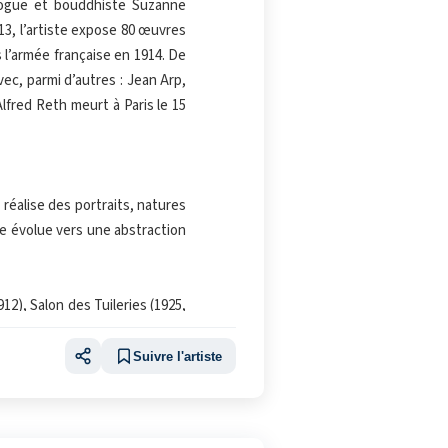
ologue et bouddhiste Suzanne
913, l’artiste expose 80 œuvres
 l’armée française en 1914. De
avec, parmi d’autres : Jean Arp,
Alfred Reth meurt à Paris le 15
 réalise des portraits, natures
re évolue vers une abstraction
2), Salon des Tuileries (1925,
ie Henri, B.Weill, Denise René,
sée d’Art et d’Industrie, musée
Suivre l'artiste
nève, Copenhague, Stockholm,