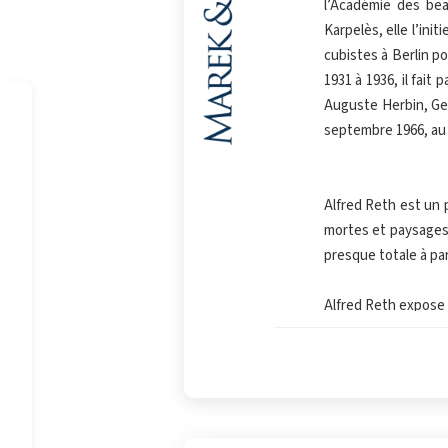
l’Académie des bea
Karpelès, elle l’ini
Copier
cubistes à Berlin p
1931 à 1936, il fait 
Auguste Herbin, Geor
septembre 1966, au 
Alfred Reth est un p
mortes et paysages 
presque totale à pa
Alfred Reth expose 
1926). Plusieurs gal
de l’Institut, Petit
de Saint-Etienne),
Varsovie, Cracovie e