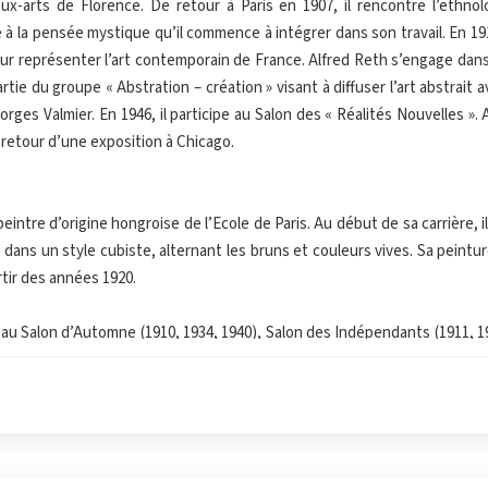
ux-arts de Florence. De retour à Paris en 1907, il rencontre l’ethn
tie à la pensée mystique qu’il commence à intégrer dans son travail. En 1
our représenter l’art contemporain de France. Alfred Reth s’engage dans
partie du groupe « Abstration – création » visant à diffuser l’art abstrait 
ges Valmier. En 1946, il participe au Salon des « Réalités Nouvelles ». 
retour d’une exposition à Chicago.
eintre d’origine hongroise de l’Ecole de Paris. Au début de sa carrière, il
dans un style cubiste, alternant les bruns et couleurs vives. Sa peintu
rtir des années 1920.
au Salon d’Automne (1910, 1934, 1940), Salon des Indépendants (1911, 191
eries et musées en Europe exposent son travail : en France à Paris (galer
 Palais), Lyon (galerie Folklore, musée Saint-Pierre), Saint-Etienne (mu
 Saint-Tropez (galerie du Port) ; à Londres, Berlin, Budapest, Ge
t en Yougoslavie.