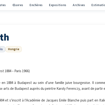
stes
Œuvres
Enchères
Expositions
Archives
Estimati
eth
is
Hongrie
st 1884 – Paris 1966)
é en 1884 à Budapest au sein d’une famille juive bourgeoise. Il comm
x-arts de Budapest auprès du peintre Karoly Ferenczy, avant de partir 
 1904 et s’inscrit à l’Académie de Jacques Emile Blanche puis part en Ital