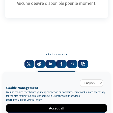
Aucune oeuvre disponible pour le moment.
Like it ? Share it !
Newsletter
Cookie Management
We use cookies to enhance your experience on our website. Some cookies are necessary
for the site to function, while others help us improve our services.
Galerie Marek & Sons
Learn more in our
Cookie Policy
.
Maurice Mielniczuk et Elise Vignault
12 rue de la Grange Batelière, 75009 Paris, France
Accept all
© 2026 © SAS MAREK AND SONS. Tous droits réservés.