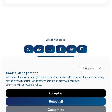
Like it ? Share it !
Newsletter
Cookie Management
We use cookies to enhance your experience on our website. Some cookies are necessary
for the site to function, while others help us improve our services.
Galerie Marek & Sons
Learn more in our
Cookie Policy
.
Maurice Mielniczuk et Elise Vignault
12 rue de la Grange Batelière, 75009 Paris, France
Accept all
© 2026 © SAS MAREK AND SONS. Tous droits réservés.
CGU & Mentions légales
Politique de confidentialité
🔒 Mes données
Reject all
App par
Lock
•
&
•
Wow
Customize