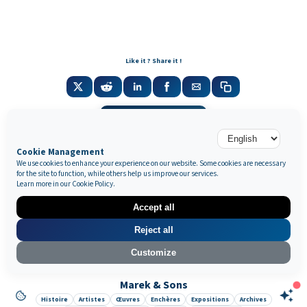
Like it ? Share it !
Newsletter
Cookie Management
We use cookies to enhance your experience on our website. Some cookies are necessary
for the site to function, while others help us improve our services.
Galerie Marek & Sons
Learn more in our
Cookie Policy
.
Maurice Mielniczuk et Elise Vignault
12 rue de la Grange Batelière, 75009 Paris, France
Accept all
© 2026 © SAS MAREK AND SONS. Tous droits réservés.
CGU & Mentions légales
Politique de confidentialité
🔒 Mes données
Reject all
App par
Lock
•
&
•
Wow
Customize
Boleslas Biegas
Marek & Sons
Nationalité :
Pologne
Histoire
Artistes
Œuvres
Enchères
Expositions
Archives