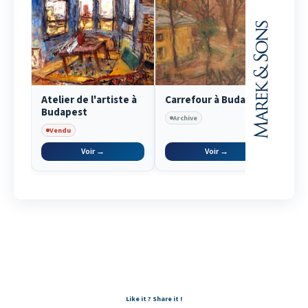
Atelier de l'artiste à
Carrefour à Budapest
Com
Budapest
Archive
Arc
Vendu
Voir →
Voir →
Like it ? Share it !