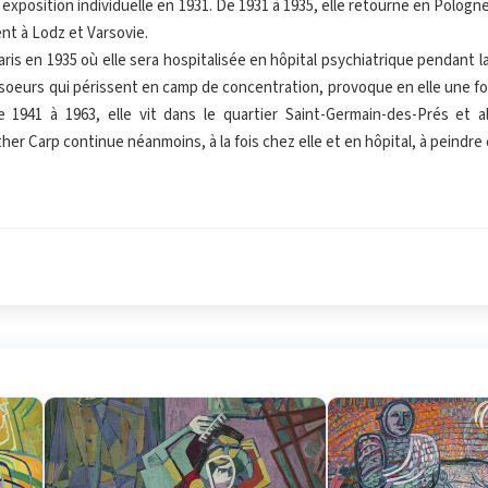
exposition individuelle en 1931. De 1931 à 1935, elle retourne en Pologne e
t à Lodz et Varsovie.
Paris en 1935 où elle sera hospitalisée en hôpital psychiatrique pendant
soeurs qui périssent en camp de concentration, provoque en elle une fort
De 1941 à 1963, elle vit dans le quartier Saint-Germain-des-Prés et 
ther Carp continue néanmoins, à la fois chez elle et en hôpital, à peindre 