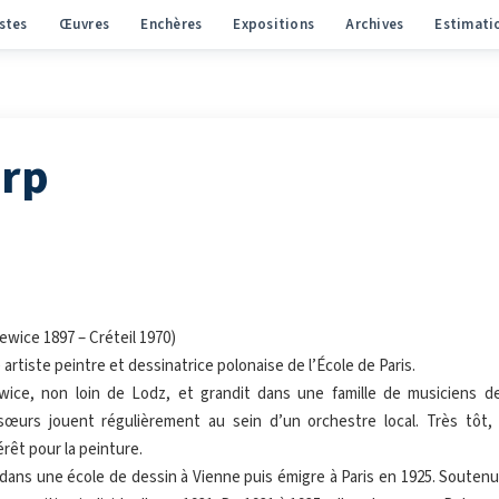
stes
Œuvres
Enchères
Expositions
Archives
Estimati
arp
ewice 1897 – Créteil 1970)
artiste peintre et dessinatrice polonaise de l’École de Paris.
iewice, non loin de Lodz, et grandit dans une famille de musiciens d
 sœurs jouent régulièrement au sein d’un orchestre local. Très tôt,
érêt pour la peinture.
dans une école de dessin à Vienne puis émigre à Paris en 1925. Soutenu