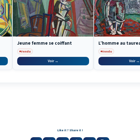
Jeune femme se coiffant
L’homme au taure
Vendu
Vendu
Voir →
Voir →
Like it ? Share it !