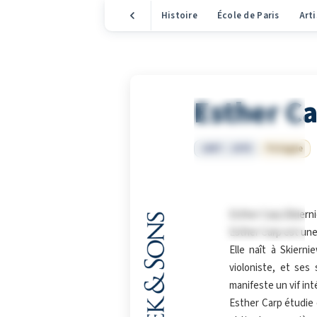
Histoire
École de Paris
Arti
Esther C
1897 – 1970
Pologne
Esther Carp (Skierni
Esther Carp est une 
Elle naît à Skiern
violoniste, et ses
manifeste un vif int
Esther Carp étudie 