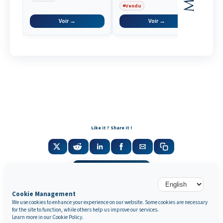
bouteille
Vendu
Arc
Voir →
Voir →
Like it ? Share it !
Newsletter
Cookie Management
We use cookies to enhance your experience on our website. Some cookies are necessary
for the site to function, while others help us improve our services.
Galerie Marek & Sons
Learn more in our
Cookie Policy
.
Maurice Mielniczuk et Elise Vignault