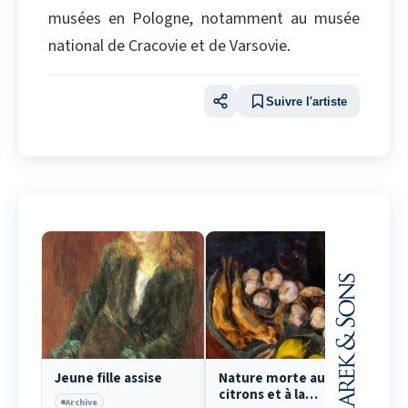
musées en Pologne, notamment au musée
national de Cracovie et de Varsovie.
Suivre l'artiste
Jeune fille assise
Nature morte aux
Pay
citrons et à la
dans
Archive