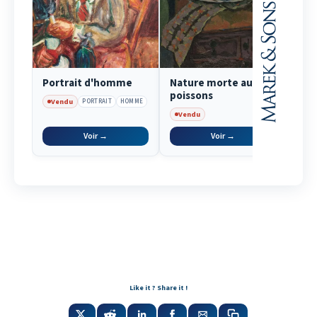
Portrait d'homme
Nature morte aux
Le 
poissons
Vendu
Ve
PORTRAIT
HOMME
Vendu
Voir →
Voir →
Like it ? Share it !