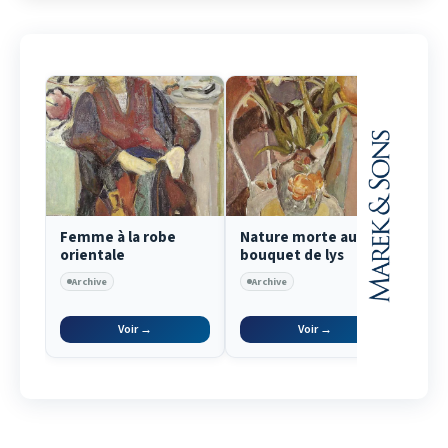
Femme à la robe
Nature morte au
Por
orientale
bouquet de lys
com
Mikh
Archive
Archive
Arc
HOM
Voir →
Voir →