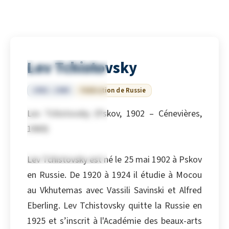
Lev Tchistovsky
1902 – 1969
Fédération de Russie
Lev Tchistovsky (Pskov, 1902 – Cénevières,
1969)
Lev Tchistovsky est né le 25 mai 1902 à Pskov
en Russie. De 1920 à 1924 il étudie à Mocou
au Vkhutemas avec Vassili Savinski et Alfred
Eberling. Lev Tchistovsky quitte la Russie en
1925 et s’inscrit à l'Académie des beaux-arts