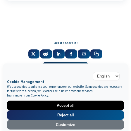
Like it ? Share it !
Newsletter
Cookie Management
We use cookies to enhance your experience on our website. Some cookies are necessary
for the site to function, while others help us improve our services.
Galerie Marek & Sons
Learn more in our
Cookie Policy
.
Maurice Mielniczuk et Elise Vignault
12 rue de la Grange Batelière, 75009 Paris, France
Accept all
© 2026 © SAS MAREK AND SONS. Tous droits réservés.
CGU & Mentions légales
Politique de confidentialité
🔒 Mes données
Reject all
App par
Lock
•
&
•
Wow
Customize