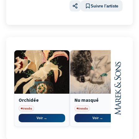
Suivre l'artiste
Orchidée
Nu masqué
Orc
Vendu
Vendu
Ve
Voir →
Voir →