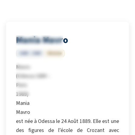
Mania Mavro
1889 – 1969
Ukraine
Mavro
(Odessa 1889 –
Paris
1969)
Mania
Mavro
est née à Odessa le 24 Août 1889. Elle est une
des figures de l’école de Crozant avec