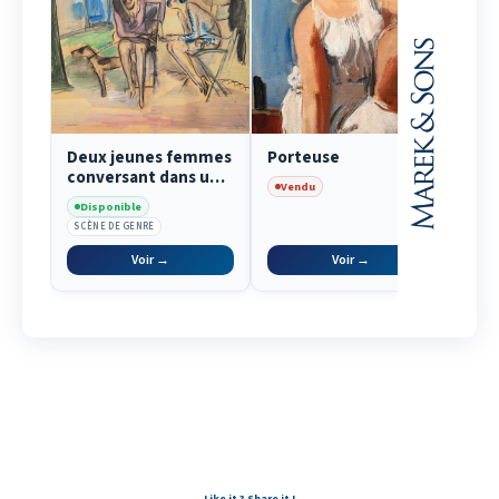
Deux jeunes femmes
Porteuse
Le 
conversant dans un
Vendu
Ve
parc
Disponible
SCÈNE DE GENRE
Voir →
Voir →