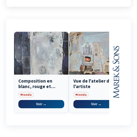
Composition en
Vue de l'atelier de
blanc, rouge et
l'artiste
violet
Vendu
Vendu
Voir →
Voir →