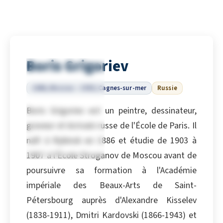
Boris Grigoriev
1886, Moscou – 1939, Cagnes-sur-mer
Russie
Boris Grigoriev est un peintre, dessinateur,
graveur et écrivain russe de l'École de Paris. Il
naît à Rybinsk en 1886 et étudie de 1903 à
1907 à l'École Stroganov de Moscou avant de
poursuivre sa formation à l'Académie
impériale des Beaux-Arts de Saint-
Pétersbourg auprès d'Alexandre Kisselev
(1838-1911), Dmitri Kardovski (1866-1943) et