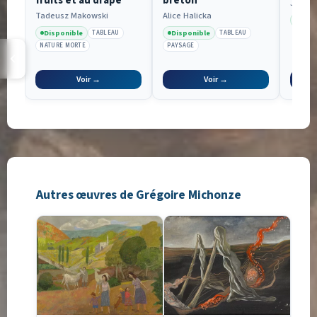
Jacob 
Tadeusz Makowski
Alice Halicka
Disp
Disponible
Disponible
TABLEAU
TABLEAU
NATURE MORTE
PAYSAGE
Voir →
Voir →
Autres œuvres de Grégoire Michonze