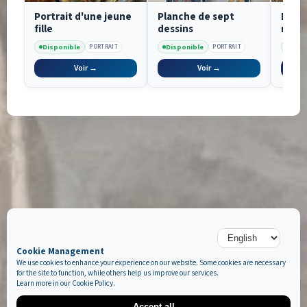
Portrait d'une jeune
Planche de sept
Port
fille
dessins
russ
de fo
Disponible
Disponible
Disp
PORTRAIT
PORTRAIT
Voir →
Voir →
Cookie Management
We use cookies to enhance your experience on our website. Some cookies are necessary
for the site to function, while others help us improve our services.
Learn more in our
Cookie Policy
.
Accept all