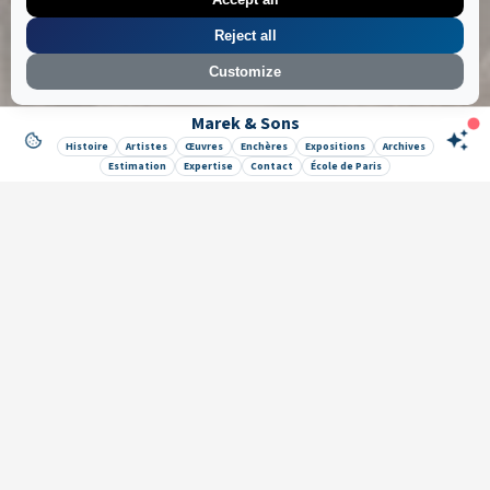
Reject all
Customize
Marek & Sons
Like it ? Share it !
Histoire
Artistes
Œuvres
Enchères
Expositions
Archives
Estimation
Expertise
Contact
École de Paris
Newsletter
Galerie Marek & Sons
Maurice Mielniczuk et Elise Vignault
12 rue de la Grange Batelière, 75009 Paris, France
© 2026 © SAS MAREK AND SONS. Tous droits réservés.
CGU & Mentions légales
Politique de confidentialité
🔒 Mes données
App par
Lock
•
&
•
Wow
Portrait du poète Claude Sernet