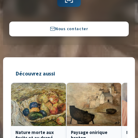
Copier
Nous contacter
Découvrez aussi
Nature morte aux
Paysage onirique
Nu d
fruits et au drapé
breton