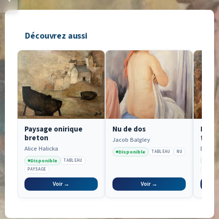
Découvrez aussi
Paysage onirique
Nu de dos
Portr
breton
fille
Jacob Balgley
Alice Halicka
David S
Disponible
TABLEAU
NU
Disponible
Disp
TABLEAU
PAYSAGE
PORTRA
Voir →
Voir →