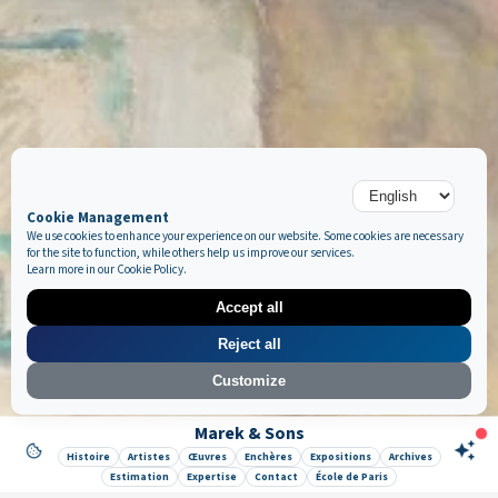
Cookie Management
We use cookies to enhance your experience on our website. Some cookies are necessary
for the site to function, while others help us improve our services.
Learn more in our
Cookie Policy
.
Accept all
Reject all
Customize
Marek & Sons
Like it ? Share it !
Histoire
Artistes
Œuvres
Enchères
Expositions
Archives
Estimation
Expertise
Contact
École de Paris