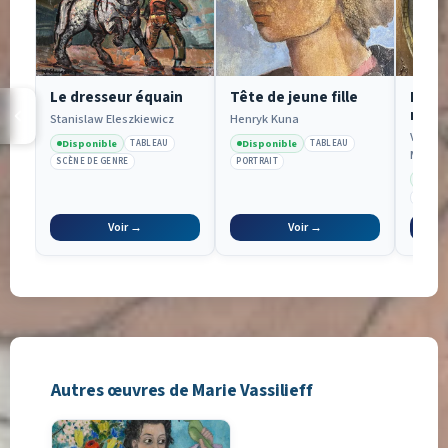
Le dresseur équain
Tête de jeune fille
Port
russ
Stanislaw Eleszkiewicz
Henryk Kuna
de fo
Vladim
Disponible
Disponible
TABLEAU
TABLEAU
Makovs
SCÈNE DE GENRE
PORTRAIT
Disp
PORTRA
Voir →
Voir →
Autres œuvres de Marie Vassilieff