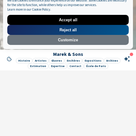
We use cookies to enhance your experience on our website. Some cookies are necessary
for the site to function, while others help us improve our services.
Learn more in our
Cookie Policy
.
Accept all
Reject all
Customize
Marek & Sons
Like it ? Share it !
Histoire
Artistes
Œuvres
Enchères
Expositions
Archives
Estimation
Expertise
Contact
École de Paris
Newsletter
Galerie Marek & Sons
Maurice Mielniczuk et Elise Vignault
12 rue de la Grange Batelière, 75009 Paris, France
© 2026 © SAS MAREK AND SONS. Tous droits réservés.
CGU & Mentions légales
Politique de confidentialité
🔒 Mes données