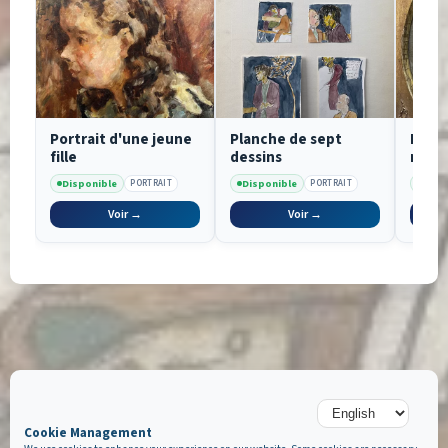
Portrait d'une jeune
Planche de sept
Port
fille
dessins
russ
de fo
Disponible
Disponible
Disp
PORTRAIT
PORTRAIT
Voir →
Voir →
Cookie Management