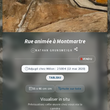
Rue animée à Montmartre
NATHAN GRUNSWEIGH
VENDU
Adjugé chez Millon : 2 500 € (13 mai 2020)
TABLEAU
55 x 46 cm cm
Huile sur toile
Visualiser in situ
Prévisualisez cette œuvre chez vous via la
caméra