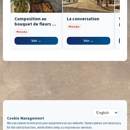
Composition au
La conversation
Vue d
bouquet de fleurs et
paris
Vendu
aux raisins
Vendu
Archi
Voir →
Voir →
Cookie Management
We use cookies to enhance your experience on our website. Some cookies are necessary
for the site to function, while others help us improve our services.