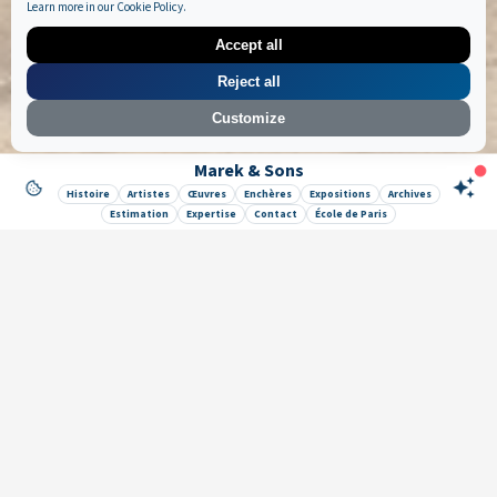
Learn more in our
Cookie Policy
.
Accept all
Reject all
Customize
Marek & Sons
Like it ? Share it !
Histoire
Artistes
Œuvres
Enchères
Expositions
Archives
Estimation
Expertise
Contact
École de Paris
Newsletter
Galerie Marek & Sons
Maurice Mielniczuk et Elise Vignault
12 rue de la Grange Batelière, 75009 Paris, France
© 2026 © SAS MAREK AND SONS. Tous droits réservés.
CGU & Mentions légales
Politique de confidentialité
🔒 Mes données
App par
Lock
•
&
•
Wow