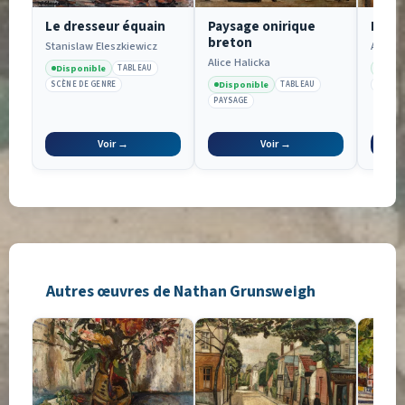
Le dresseur équain
Paysage onirique
L’agi
breton
Stanislaw Eleszkiewicz
André 
Alice Halicka
Disponible
Disp
TABLEAU
Disponible
SCÈNE DE GENRE
TABLEAU
PAYSA
PAYSAGE
Voir →
Voir →
Autres œuvres de Nathan Grunsweigh