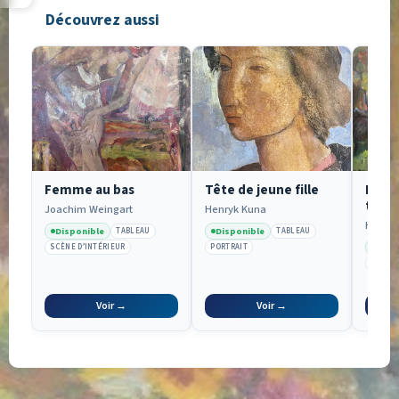
Découvrez aussi
Femme au bas
Tête de jeune fille
Les b
trou
Joachim Weingart
Henryk Kuna
Henri 
Disponible
Disponible
TABLEAU
TABLEAU
Disp
SCÈNE D’INTÉRIEUR
PORTRAIT
PAYSA
Voir →
Voir →