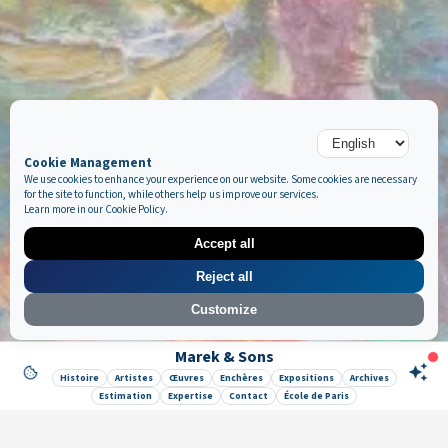
Cookie Management
We use cookies to enhance your experience on our website. Some cookies are necessary
for the site to function, while others help us improve our services.
Learn more in our
Cookie Policy
.
Accept all
Reject all
Customize
Marek & Sons
Like it ? Share it !
Histoire
Artistes
Œuvres
Enchères
Expositions
Archives
Estimation
Expertise
Contact
École de Paris