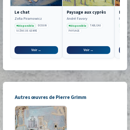
Le chat
Paysage aux cyprès
Pays
Zofia Piramowicz
André Favory
Henri 
Disponible
Disponible
Disp
DESSIN
TABLEAU
SCÈNE DE GENRE
PAYSAGE
PAYSA
Voir →
Voir →
Autres œuvres de Pierre Grimm