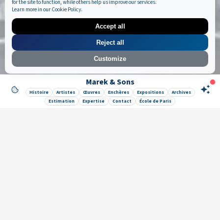
for the site to function, while others help us improve our services.
Learn more in our
Cookie Policy
.
Accept all
Reject all
Customize
Marek & Sons
Like it ? Share it !
Histoire
Artistes
Œuvres
Enchères
Expositions
Archives
Estimation
Expertise
Contact
École de Paris
Newsletter
Galerie Marek & Sons
Maurice Mielniczuk et Elise Vignault
12 rue de la Grange Batelière, 75009 Paris, France
© 2026 © SAS MAREK AND SONS. Tous droits réservés.
CGU & Mentions légales
Politique de confidentialité
🔒 Mes données