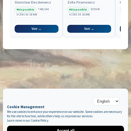
Stanislaw Eleszkiewicz
Zofia Piramowicz
Henry
Disponible
Disponible
Disp
TABLEAU
DESSIN
SCÈNE DE GENRE
SCÈNE DE GENRE
PORTRA
Voir →
Voir →
Cookie Management
We use cookies to enhance your experience on our website. Some cookies are necessary
for the site to function, while others help us improve our services.
Learn more in our
Cookie Policy
.
Accept all