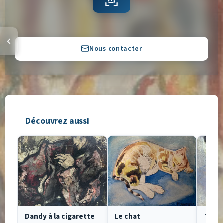
Copier
Nous contacter
Découvrez aussi
Dandy à la cigarette
Le chat
Tête 