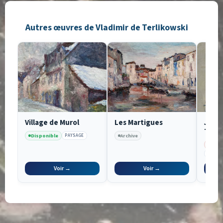
Autres œuvres de Vladimir de Terlikowski
Village de Murol
Les Martigues
Jean
Terl
Disponible
Archive
PAYSAGE
Vend
FÉMIN
Voir →
Voir →