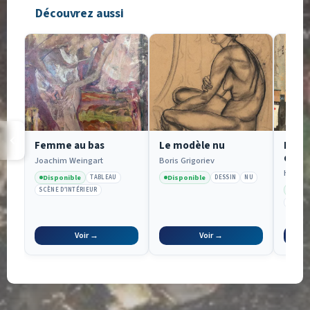
Découvrez aussi
Femme au bas
Le modèle nu
Dilig
d’en 
Joachim Weingart
Boris Grigoriev
Perp
Hyacin
Disponible
Disponible
TABLEAU
DESSIN
NU
Disp
SCÈNE D’INTÉRIEUR
PAYSA
Voir →
Voir →