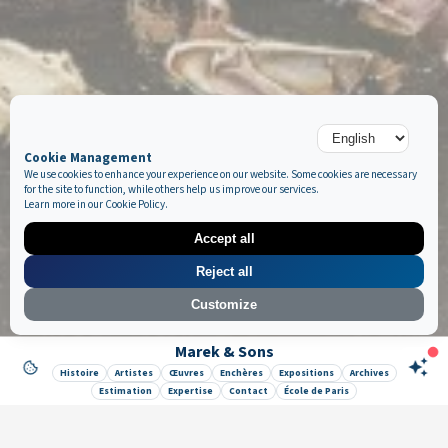
Cookie Management
We use cookies to enhance your experience on our website. Some cookies are necessary
for the site to function, while others help us improve our services.
Learn more in our
Cookie Policy
.
Accept all
Reject all
Customize
Marek & Sons
Like it ? Share it !
Histoire
Artistes
Œuvres
Enchères
Expositions
Archives
Estimation
Expertise
Contact
École de Paris