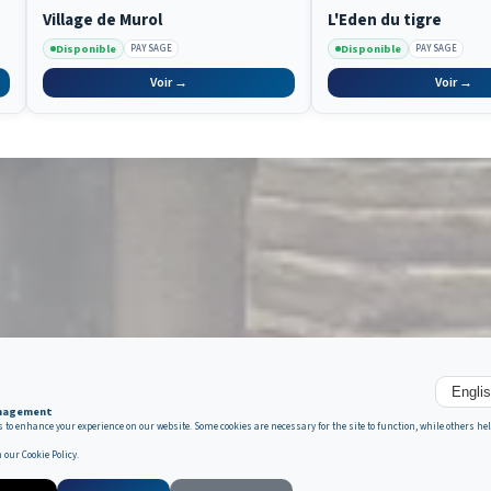
Village de Murol
L'Eden du tigre
Disponible
Disponible
PAYSAGE
PAYSAGE
Voir →
Voir →
nagement
s to enhance your experience on our website. Some cookies are necessary for the site to function, while others h
n our
Cookie Policy
.