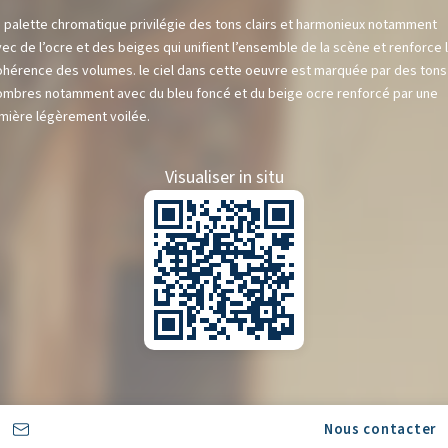
a palette chromatique privilégie des tons clairs et harmonieux notamment
ec de l’ocre et des beiges qui unifient l’ensemble de la scène et renforce 
ohérence des volumes. le ciel dans cette oeuvre est marquée par des tons
ombres notamment avec du bleu foncé et du beige ocre renforcé par une
umière légèrement voilée.
Visualiser in situ
Nous contacter