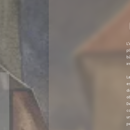
L
p
b
i
La
es
di
ob
D
co
u
p