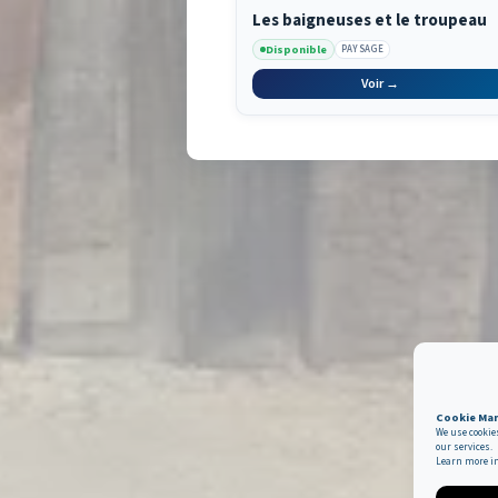
Les baigneuses et le troupeau
Disponible
PAYSAGE
Voir →
Cookie Ma
We use cookie
our services.
Learn more i