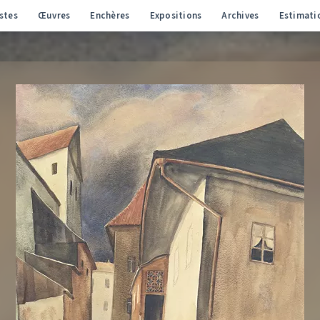
stes
Œuvres
Enchères
Expositions
Archives
Estimati