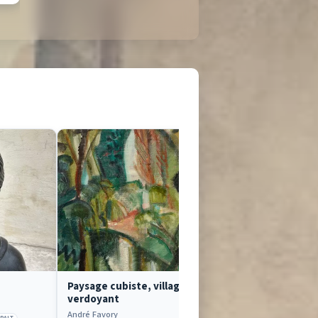
Paysage cubiste, village
Le modèle n
verdoyant
Boris Grigoriev
André Favory