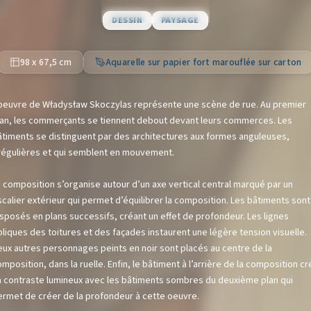
DESSIN
PAYSAGE
98 x 67,5 cm
Aquarelle sur papier fort marouflée sur carton
’oeuvre de Władysław Skoczylas représente une scène de rue. Au premier
lan, les commerçants se tiennent debout devant leurs commerces. Les
Copier
âtiments se distinguent par des architectures aux formes anguleuses,
rrégulières et qui semblent en mouvement.
 composition s’organise autour d’un axe vertical central marqué par un
calier extérieur qui permet d’équilibrer la composition. Les bâtiments sont
sposés en plans successifs, créant un effet de profondeur. Les lignes
liques des toitures et des façades instaurent une légère tension visuelle.
eux autres personnages peints en noir sont placés au centre de la
mposition, dans la ruelle. Enfin, le bâtiment à l’arrière de la composition c
n contraste lumineux avec les bâtiments sombres du deuxième plan qui
ermet de créer de la profondeur à cette oeuvre.