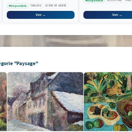
Disponible
SCULPTURE
PORT
Disponible
TABLEAU
SCÈNE DE GENRE
Voir →
Voir →
égorie "Paysage"