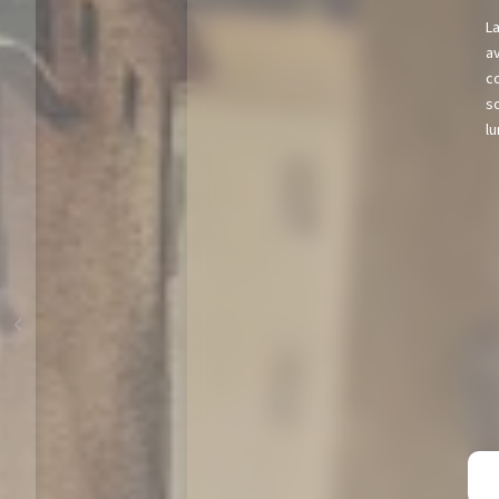
L
av
c
s
l