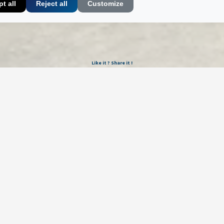
t all
Reject all
Customize
Like it ? Share it !
Newsletter
Galerie Marek & Sons
Maurice Mielniczuk et Elise Vignault
12 rue de la Grange Batelière, 75009 Paris, France
© 2026 © SAS MAREK AND SONS. Tous droits réservés.
CGU & Mentions légales
Politique de confidentialité
🔒 Mes données
App par
Lock
•
&
•
Wow