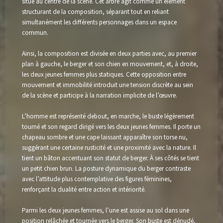
situé au centre de la scène. Cet arbre agit comme un élément
structurant de la composition, séparant tout en reliant
simultanément les différents personnages dans un espace
Copier
commun.
Ainsi, la composition est divisée en deux parties avec, au premier
plan à gauche, le berger et son chien en mouvement, et, à droite,
les deux jeunes femmes plus statiques. Cette opposition entre
mouvement et immobilité introduit une tension discrète au sein
de la scène et participe à la narration implicite de l’œuvre.
L’homme est représenté debout, en marche, le buste légèrement
tourné et son regard dirigé vers les deux jeunes femmes. Il porte un
chapeau sombre et une cape laissant apparaître son torse nu,
suggérant une certaine rusticité et une proximité avec la nature. Il
tient un bâton accentuant son statut de berger. À ses côtés se tient
un petit chien brun. La posture dynamique du berger contraste
avec l’attitude plus contemplative des figures féminines,
renforçant la dualité entre action et intériorité.
Parmi les deux jeunes femmes, l’une est assise au sol dans une
position relâchée et tournée vers le berger. Son buste est dénudé,