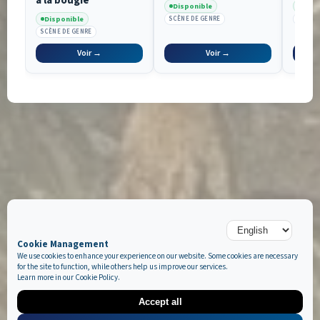
Disponible
Disp
Disponible
SCÈNE DE GENRE
SCÈNE 
SCÈNE DE GENRE
Voir →
Voir →
Cookie Management
We use cookies to enhance your experience on our website. Some cookies are necessary
for the site to function, while others help us improve our services.
Learn more in our
Cookie Policy
.
Accept all