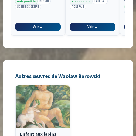
Disponible
Disponible
DESSIN
TABLEAU
Disp
SCÈNE DE GENRE
PORTRAIT
PAYSA
Voir →
Voir →
Autres œuvres de Wacław Borowski
Enfant aux lapins