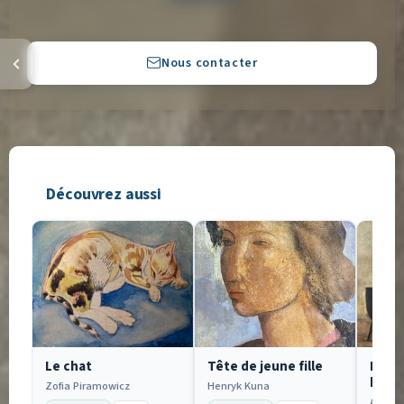
Nous contacter
Découvrez aussi
Le chat
Tête de jeune fille
Paysa
bret
Zofia Piramowicz
Henryk Kuna
Alice H