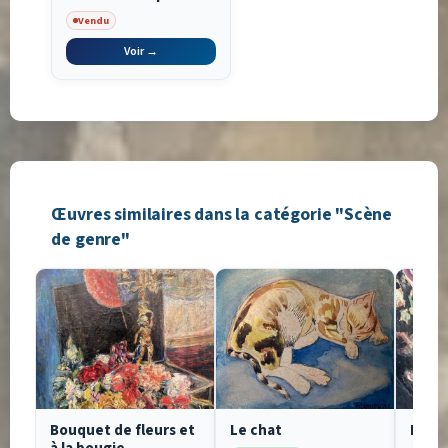
Vendu
Voir →
Œuvres similaires dans la catégorie "Scène
de genre"
Bouquet de fleurs et
Le chat
Bouqu
à la bougie