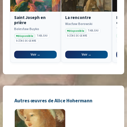
Saint Joseph en
La rencontre
Portr
prière
comp
Wacław Borowski
Bolesław Buyko
Théodo
Disponible
TABLEAU
Disponible
Disp
TABLEAU
SCÈNE DE GENRE
SCÈNE DE GENRE
PORTRA
Voir →
Voir →
Autres œuvres de Alice Hohermann