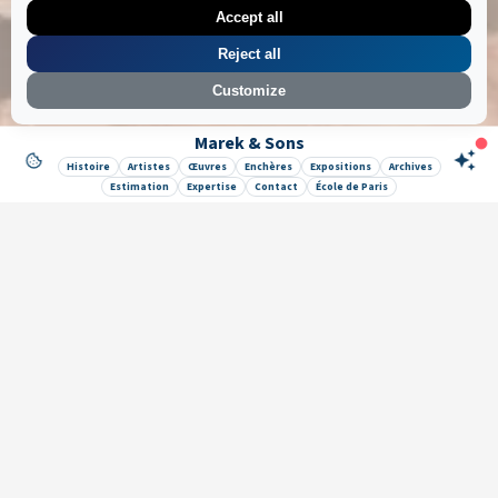
Accept all
Reject all
Customize
Marek & Sons
Like it ? Share it !
Histoire
Artistes
Œuvres
Enchères
Expositions
Archives
Estimation
Expertise
Contact
École de Paris
Newsletter
Galerie Marek & Sons
Maurice Mielniczuk et Elise Vignault
12 rue de la Grange Batelière, 75009 Paris, France
© 2026 © SAS MAREK AND SONS. Tous droits réservés.
CGU & Mentions légales
Politique de confidentialité
🔒 Mes données
App par
Lock
•
&
•
Wow