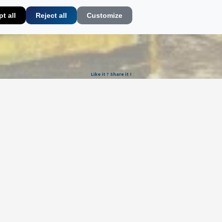
t all
Reject all
Customize
Like it ? Share it !
Newsletter
Galerie Marek & Sons
Maurice Mielniczuk et Elise Vignault
12 rue de la Grange Batelière, 75009 Paris, France
© 2026 © SAS MAREK AND SONS. Tous droits réservés.
CGU & Mentions légales
Politique de confidentialité
🔒 Mes données
App par
Lock
•
&
•
Wow