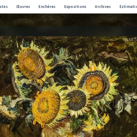
stes
Œuvres
Enchères
Expositions
Archives
Estimati